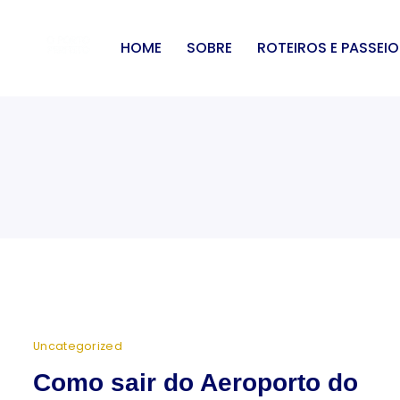
Skip
to
HOME
SOBRE
ROTEIROS E PASSEI
content
O
Porto
Perfeito
Uncategorized
Como sair do Aeroporto do