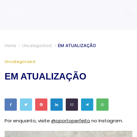
Skip
to
content
O
Home
Uncategorized
EM ATUALIZAÇÃO
Porto
Uncategorized
Perfeito
EM ATUALIZAÇÃO
Por enquanto, visite
@oportoperfeito
no Instagram.